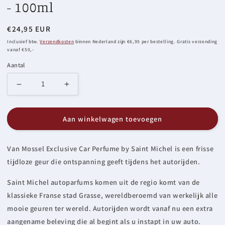
- 100ml
Normale
€24,95 EUR
prijs
Inclusief btw.
Verzendkosten
binnen Nederland zijn €6,95 per bestelling. Gratis verzending
vanaf €50,-
Aantal
Aantal
Aantal
verlagen
verhogen
voor
voor
Aan winkelwagen toevoegen
Van
Van
Mossel
Mossel
Exclusive
Exclusive
Van Mossel Exclusive Car Perfume by Saint Michel is een frisse
Car
Car
tijdloze geur die ontspanning geeft tijdens het autorijden.
Perfume
Perfume
-
-
Saint Michel autoparfums komen uit de regio komt van de
100ml
100ml
klassieke Franse stad Grasse, wereldberoemd van werkelijk alle
mooie geuren ter wereld. Autorijden wordt vanaf nu een extra
aangename beleving die al begint als u instapt in uw auto.