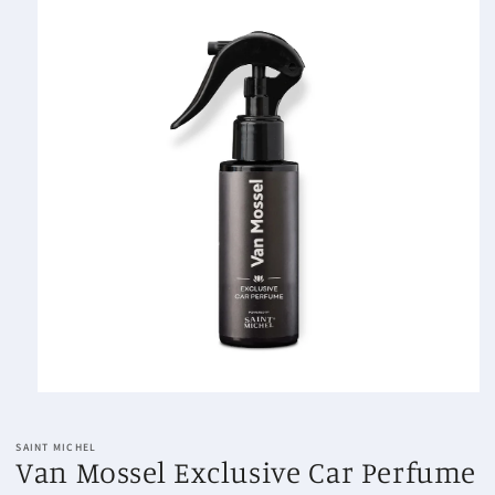
Media
1
openen
SAINT MICHEL
in
Van Mossel Exclusive Car Perfume
modaal