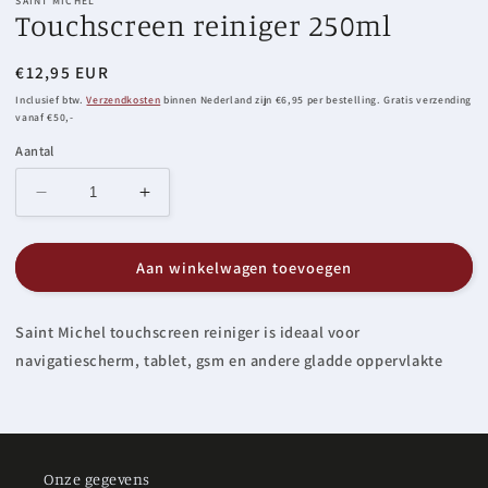
SAINT MICHEL
Touchscreen reiniger 250ml
Normale
€12,95 EUR
prijs
Inclusief btw.
Verzendkosten
binnen Nederland zijn €6,95 per bestelling. Gratis verzending
vanaf €50,-
Aantal
Aantal
Aantal
verlagen
verhogen
voor
voor
Aan winkelwagen toevoegen
Touchscreen
Touchscreen
reiniger
reiniger
250ml
250ml
Saint Michel touchscreen reiniger is ideaal voor
navigatiescherm
,
tablet
,
gsm en andere gladde oppervlakte
Onze gegevens