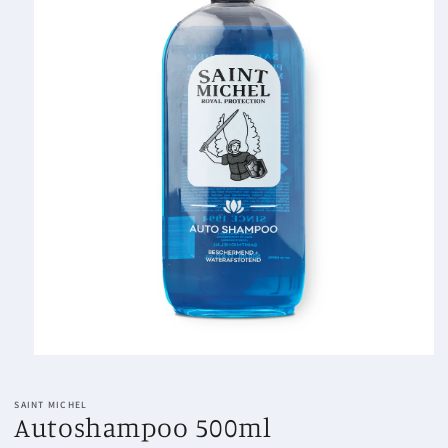
Media
1
openen
SAINT MICHEL
in
Autoshampoo 500ml
modaal